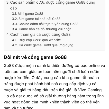
Các sản phẩm cược được cổng game Go88 cung
cấp
Mini game Go88
Slot game tại nhà cái Go88
Casino đánh bài trực tuyến cùng Go88
Game bắn cá đổi thưởng vui nhộn
Cách tham gia cá cược cùng Go88
Truy cập Go88 qua website
Cá cược game Go88 qua ứng dụng
Đôi nét về cổng game Go88
Go88 được mệnh danh là thiên đường cờ bạc online và
luôn tạo cảm giác an toàn nên người chơi luôn nườm
nượp kéo đến. Ở đây cung cấp kho game rất hoành
tráng được phát hành bởi nhà cung cấp dịch vụ cá
cược và giải trí hàng đầu trên thế giới là Vivo Gaming.
Họ đã đạt được vô số giải thưởng hàng năm trong lĩnh
vực hoạt động của mình khiến thành viên có thể yên
tâm và tin tưởng.