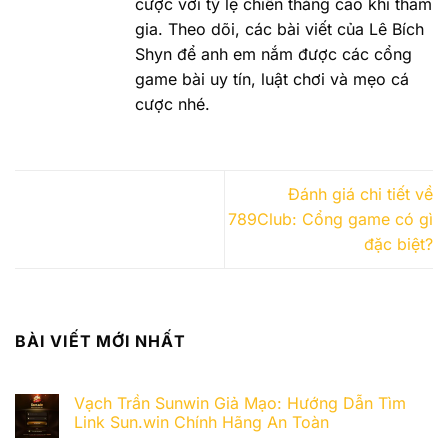
cược với tỷ lệ chiến thắng cao khi tham
gia. Theo dõi, các bài viết của Lê Bích
Shyn để anh em nắm được các cổng
game bài uy tín, luật chơi và mẹo cá
cược nhé.
Đánh giá chi tiết về
789Club: Cổng game có gì
đặc biệt?
BÀI VIẾT MỚI NHẤT
Vạch Trần Sunwin Giả Mạo: Hướng Dẫn Tìm
Link Sun.win Chính Hãng An Toàn