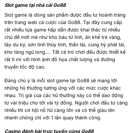
Slot game tại nhà cái Go88
Slot game là dòng sản phẩm được đầu tư hoành tráng
trên trang web cá cược của Go88. Tại đây cung cấp
rất nhiều tựa game hấp dẫn được khai thác từ nhiều
chủ đề mới mẻ như kho báu tứ linh, ăn khế trả vàng,
tây du ký, sơn tinh thủy tinh, thần tài, cung hỷ phát tài,
kho tàng ngũ long…. Tất cả trò chơi đều được thiết kế
rất tỉ mỉ với hình ảnh đồ họa chất lượng và đường
truyền tốc độ cao.
Đáng chú ý là mỗi slot game tại Go88 sẽ mang tới
những hũ thưởng tương ứng với các mức cược khác
nhau. Trị giá của các hũ thưởng này có thể dao động
từ vài triệu cho tới vài tỷ đồng. Người chơi đầu tư càng
nhiều thì cơ hội nổ hũ càng lớn và có thể giàu lên
nhanh chóng chỉ với 1 lần quay thành công.
Casino đánh bài trực tuyến cùng Go88